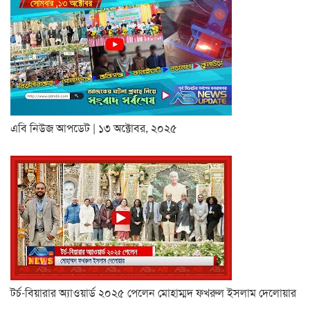
এবি নিউজ আপডেট | ১৩ অক্টোবর, ২০২৫
টর্চ-বিয়ারার অ্যাওয়ার্ড ২০২৫ পেলেন মোহাম্মদ ফখরুল ইসলাম দেলোয়ার