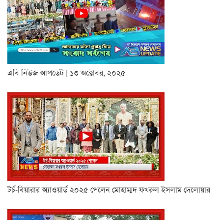
এবি নিউজ আপডেট | ১৩ অক্টোবর, ২০২৫
টর্চ-বিয়ারার অ্যাওয়ার্ড ২০২৫ পেলেন মোহাম্মদ ফখরুল ইসলাম দেলোয়ার