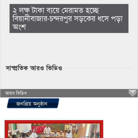
২ লক্ষ টাকা ব্যয়ে মেরামত হচ্ছে
বিয়ানীবাজার-চন্দরপুর সড়কের ধসে পড়া
অংশ
সাম্প্রতিক আরও ভিডিও
আরও ভিডিও
জনপ্রিয় অনুষ্ঠান