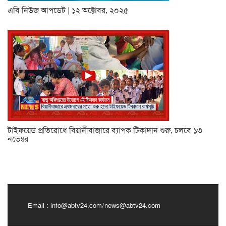
এবি নিউজ আপডেট | ১২ অক্টোবর, ২০২৫
টাইফয়েড প্রতিরোধে বিয়ানীবাজারে ব্যাপক টিকাদান শুরু, চলবে ১৩
নভেম্বর
Email :
info@abtv24.com
/
news@abtv24.com