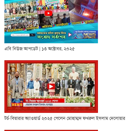
এবি নিউজ আপডেট | ১৩ অক্টোবর, ২০২৫
টর্চ-বিয়ারার অ্যাওয়ার্ড ২০২৫ পেলেন মোহাম্মদ ফখরুল ইসলাম দেলোয়ার