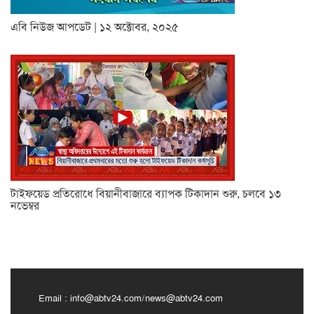
এবি নিউজ আপডেট | ১২ অক্টোবর, ২০২৫
টাইফয়েড প্রতিরোধে বিয়ানীবাজারে ব্যাপক টিকাদান শুরু, চলবে ১৩
নভেম্বর
Email :
info@abtv24.com
/
news@abtv24.com