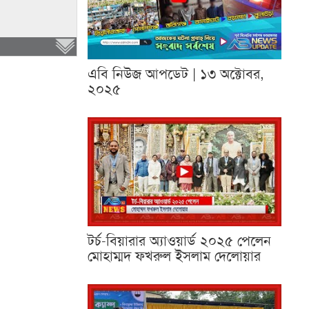
এবি নিউজ আপডেট | ১৩ অক্টোবর,
২০২৫
টর্চ-বিয়ারার অ্যাওয়ার্ড ২০২৫ পেলেন
মোহাম্মদ ফখরুল ইসলাম দেলোয়ার