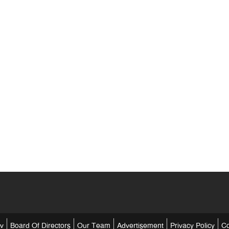
tv
Board Of Directors
Our Team
Advertisement
Privacy Policy
Co