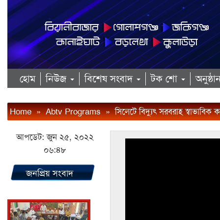
হোম
নিউজ
বিশেষ সংবাদ
টক শো
অনুষ্ঠ
Home
»
Abtv Programs
»
সিলেটে বিদ্যুৎ সরবরাহ স্বাভাব
আপডেট: জুন ২৫, ২০২২
০৬:৪৮
জনপ্রিয় সংবাদ