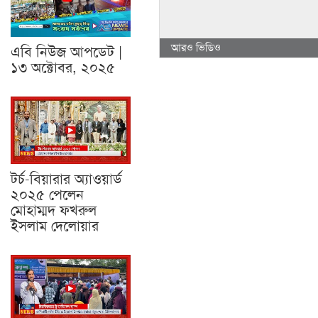
আরও ভিডিও
এবি নিউজ আপডেট |
১৩ অক্টোবর, ২০২৫
টর্চ-বিয়ারার অ্যাওয়ার্ড
২০২৫ পেলেন
মোহাম্মদ ফখরুল
ইসলাম দেলোয়ার