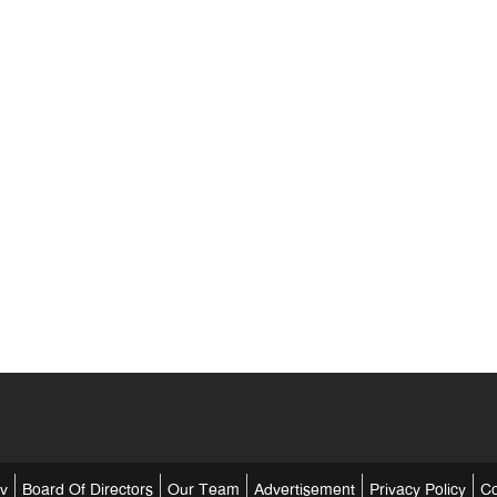
tv
Board Of Directors
Our Team
Advertisement
Privacy Policy
Co