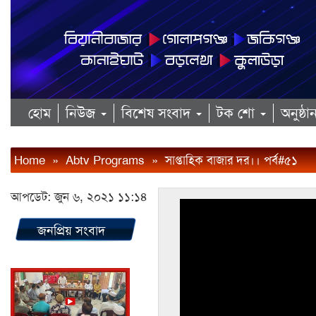
হোম
নিউজ
বিশেষ সংবাদ
টক শো
অনুষ্ঠ
Home
»
Abtv Programs
»
সাপ্তাহিক বাজার দর।। পর্ব#৫১
আপডেট: জুন ৬, ২০২১ ১১:১৪
জনপ্রিয় সংবাদ