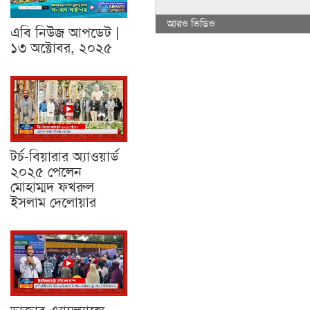
আরও ভিডিও
এবি নিউজ আপডেট |
১৩ অক্টোবর, ২০২৫
টর্চ-বিয়ারার অ্যাওয়ার্ড
২০২৫ পেলেন
মোহাম্মদ ফখরুল
ইসলাম দেলোয়ার