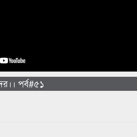
 দর।। পর্ব#৫১