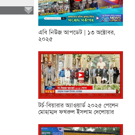
এবি নিউজ আপডেট | ১৩ অক্টোবর,
২০২৫
টর্চ-বিয়ারার অ্যাওয়ার্ড ২০২৫ পেলেন
মোহাম্মদ ফখরুল ইসলাম দেলোয়ার