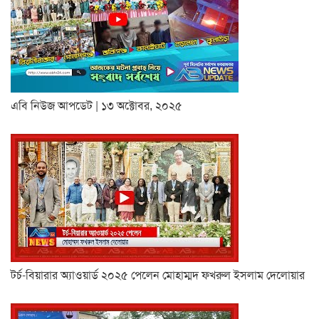
এবি নিউজ আপডেট | ১৩ অক্টোবর, ২০২৫
টর্চ-বিয়ারার অ্যাওয়ার্ড ২০২৫ পেলেন মোহাম্মদ ফখরুল ইসলাম দেলোয়ার