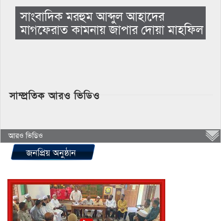
সাংবাদিক মরহুম আব্দুল আহাদের
মাগফেরাত কামনায় জাপার দোয়া মাহফিল
সাম্প্রতিক আরও ভিডিও
আরও ভিডিও
জনপ্রিয় অনুষ্ঠান