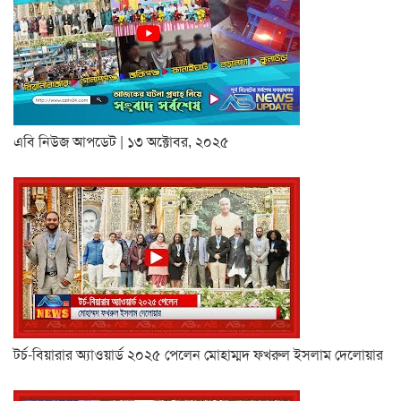
এবি নিউজ আপডেট | ১৩ অক্টোবর, ২০২৫
টর্চ-বিয়ারার অ্যাওয়ার্ড ২০২৫ পেলেন মোহাম্মদ ফখরুল ইসলাম দেলোয়ার