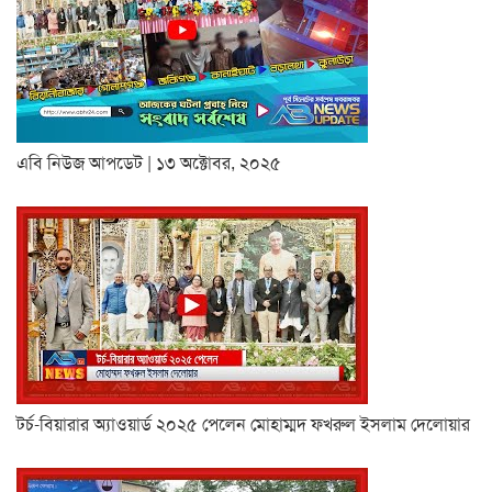
এবি নিউজ আপডেট | ১৩ অক্টোবর, ২০২৫
টর্চ-বিয়ারার অ্যাওয়ার্ড ২০২৫ পেলেন মোহাম্মদ ফখরুল ইসলাম দেলোয়ার