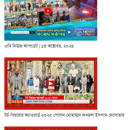
এবি নিউজ আপডেট | ১৩ অক্টোবর, ২০২৫
টর্চ-বিয়ারার অ্যাওয়ার্ড ২০২৫ পেলেন মোহাম্মদ ফখরুল ইসলাম দেলোয়ার