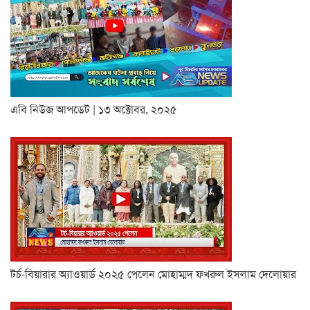
এবি নিউজ আপডেট | ১৩ অক্টোবর, ২০২৫
টর্চ-বিয়ারার অ্যাওয়ার্ড ২০২৫ পেলেন মোহাম্মদ ফখরুল ইসলাম দেলোয়ার