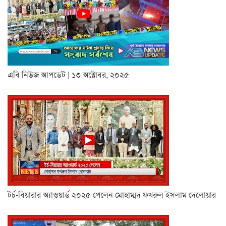
এবি নিউজ আপডেট | ১৩ অক্টোবর, ২০২৫
টর্চ-বিয়ারার অ্যাওয়ার্ড ২০২৫ পেলেন মোহাম্মদ ফখরুল ইসলাম দেলোয়ার