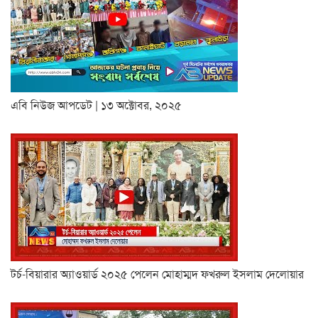
এবি নিউজ আপডেট | ১৩ অক্টোবর, ২০২৫
টর্চ-বিয়ারার অ্যাওয়ার্ড ২০২৫ পেলেন মোহাম্মদ ফখরুল ইসলাম দেলোয়ার