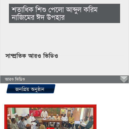
শতাধিক শিশু পেলো আব্দুল করিম
নাজিমের ঈদ উপহার
সাম্প্রতিক আরও ভিডিও
আরও ভিডিও
জনপ্রিয় অনুষ্ঠান