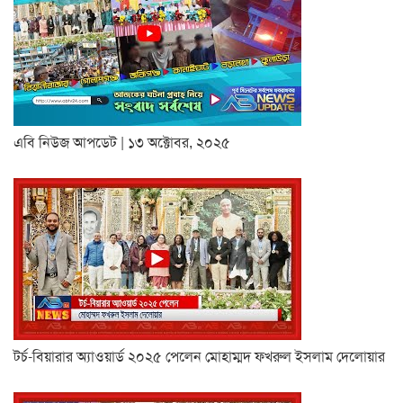
এবি নিউজ আপডেট | ১৩ অক্টোবর, ২০২৫
টর্চ-বিয়ারার অ্যাওয়ার্ড ২০২৫ পেলেন মোহাম্মদ ফখরুল ইসলাম দেলোয়ার