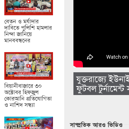
বেতন ও মর্যাদার
দাবিতে পুলিশি হামলার
নিন্দা জানিয়ে
মানববন্ধনের
যুক্তরাজ্যে ইউ
বিয়ানীবাজারে ৩০
ফুটবল টুর্নামেন্ট স
অক্টোবর হিফজুল
কোরআনি প্রতিযোগিতা
ও নাশিদ সন্ধ্যা
সাম্প্রতিক আরও ভিডিও