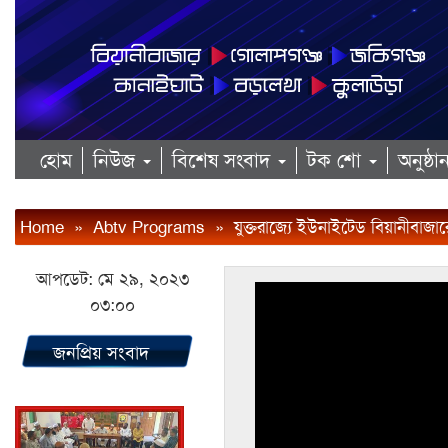
হোম
নিউজ
বিশেষ সংবাদ
টক শো
অনুষ্ঠ
Home
»
Abtv Programs
»
যুক্তরাজ্যে ইউনাইটেড বিয়ানীবাজারে
আপডেট: মে ২৯, ২০২৩
০৩:০০
জনপ্রিয় সংবাদ