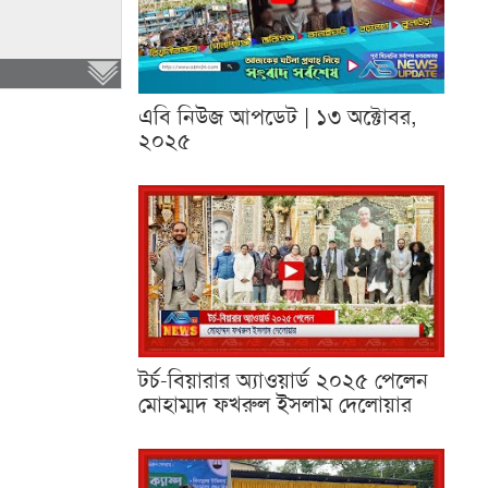
এবি নিউজ আপডেট | ১৩ অক্টোবর,
২০২৫
টর্চ-বিয়ারার অ্যাওয়ার্ড ২০২৫ পেলেন
মোহাম্মদ ফখরুল ইসলাম দেলোয়ার