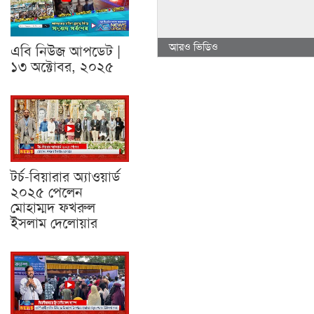
আরও ভিডিও
এবি নিউজ আপডেট |
১৩ অক্টোবর, ২০২৫
টর্চ-বিয়ারার অ্যাওয়ার্ড
২০২৫ পেলেন
মোহাম্মদ ফখরুল
ইসলাম দেলোয়ার