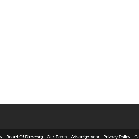
tv
Board Of Directors
Our Team
Advertisement
Privacy Policy
Co