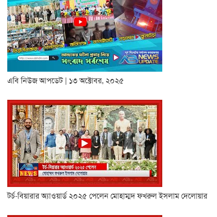
এবি নিউজ আপডেট | ১৩ অক্টোবর, ২০২৫
টর্চ-বিয়ারার অ্যাওয়ার্ড ২০২৫ পেলেন মোহাম্মদ ফখরুল ইসলাম দেলোয়ার