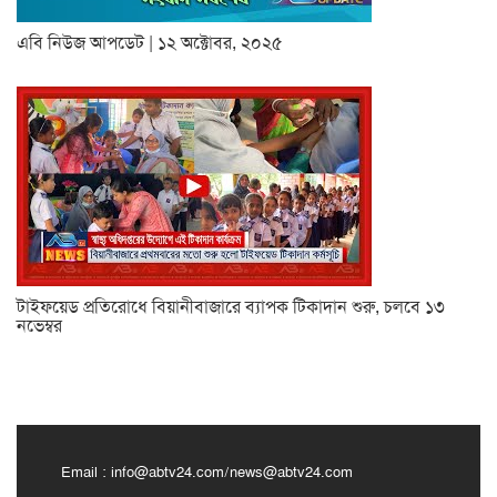
এবি নিউজ আপডেট | ১২ অক্টোবর, ২০২৫
টাইফয়েড প্রতিরোধে বিয়ানীবাজারে ব্যাপক টিকাদান শুরু, চলবে ১৩
নভেম্বর
Email :
info@abtv24.com
/
news@abtv24.com