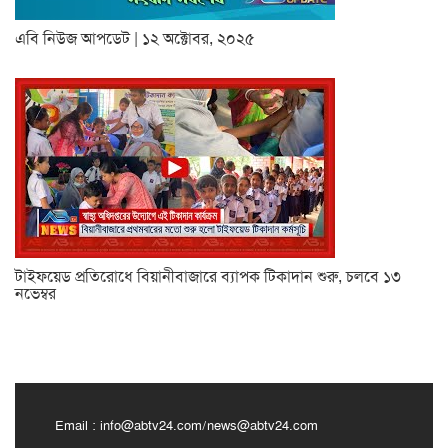
এবি নিউজ আপডেট | ১২ অক্টোবর, ২০২৫
টাইফয়েড প্রতিরোধে বিয়ানীবাজারে ব্যাপক টিকাদান শুরু, চলবে ১৩
নভেম্বর
Email :
info@abtv24.com
/
news@abtv24.com