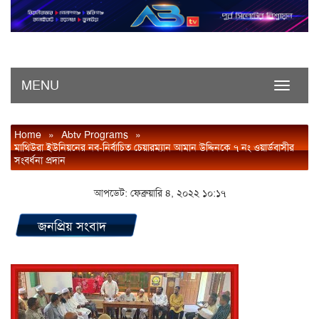
MENU
Toggle
navigati
Home
»
Abtv Programs
»
মাথিউরা ইউনিয়নের নব-নির্বাচিত চেয়ারম্যান আমান উদ্দিনকে ৭ নং ওয়ার্ডবাসীর
সংবর্ধনা প্রদান
আপডেট: ফেব্রুয়ারি ৪, ২০২২ ১০:১৭
জনপ্রিয় সংবাদ