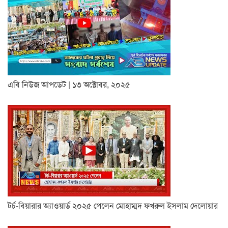
এবি নিউজ আপডেট | ১৩ অক্টোবর, ২০২৫
টর্চ-বিয়ারার অ্যাওয়ার্ড ২০২৫ পেলেন মোহাম্মদ ফখরুল ইসলাম দেলোয়ার