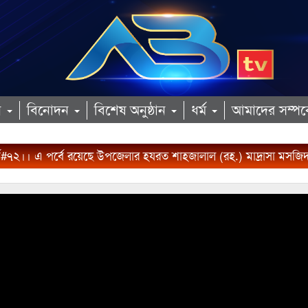
ান
বিনোদন
বিশেষ অনুষ্ঠান
ধর্ম
আমাদের সম্পর্
ব#৭২।। এ পর্বে রয়েছে উপজেলার হযরত শাহজালাল (রহ.) মাদ্রাসা মসজি