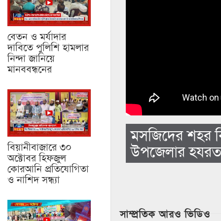
বেতন ও মর্যাদার
দাবিতে পুলিশি হামলার
নিন্দা জানিয়ে
মানববন্ধনের
মসজিদের শহর বি
বিয়ানীবাজারে ৩০
উপজেলার হযরত শ
অক্টোবর হিফজুল
কোরআনি প্রতিযোগিতা
ও নাশিদ সন্ধ্যা
সাম্প্রতিক আরও ভিডিও