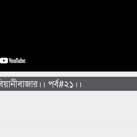
য়ানীবাজার।। পর্ব#২১।।