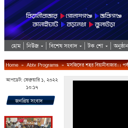
হোম
নিউজ
বিশেষ সংবাদ
টক শো
অনুষ্ঠ
Home
»
Abtv Programs
»
মসজিদের শহর বিয়ানীবাজার।। পর
আপডেট: ফেব্রুয়ারি ১, ২০২২
১০:১৭
জনপ্রিয় সংবাদ