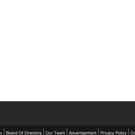
tv
Board Of Directors
Our Team
Advertisement
Privacy Policy
Co