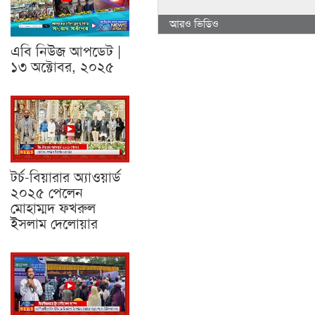
আরও ভিডিও
এবি নিউজ আপডেট |
১৩ অক্টোবর, ২০২৫
টর্চ-বিয়ারার অ্যাওয়ার্ড
২০২৫ পেলেন
মোহাম্মদ ফখরুল
ইসলাম দেলোয়ার