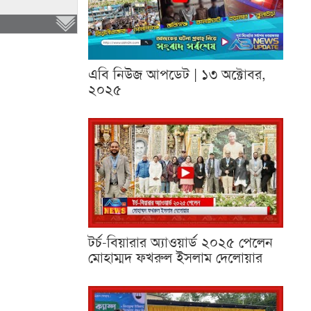
এবি নিউজ আপডেট | ১৩ অক্টোবর,
২০২৫
টর্চ-বিয়ারার অ্যাওয়ার্ড ২০২৫ পেলেন
মোহাম্মদ ফখরুল ইসলাম দেলোয়ার