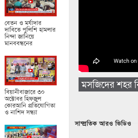
বেতন ও মর্যাদার
দাবিতে পুলিশি হামলার
নিন্দা জানিয়ে
মানববন্ধনের
মসজিদের শহর বি
বিয়ানীবাজারে ৩০
অক্টোবর হিফজুল
কোরআনি প্রতিযোগিতা
ও নাশিদ সন্ধ্যা
সাম্প্রতিক আরও ভিডিও