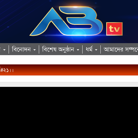
ান
বিনোদন
বিশেষ অনুষ্ঠান
ধর্ম
আমাদের সম্পর্
্ব#২১।।