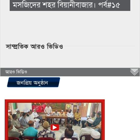
মসজিদের শহর বিয়ানীবাজার। পর্ব#১৫
সাম্প্রতিক আরও ভিডিও
আরও ভিডিও
জনপ্রিয় অনুষ্ঠান