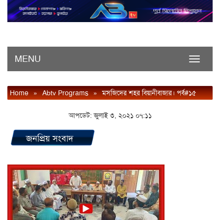
MENU
Toggle
navigati
Home
»
Abtv Programs
»
মসজিদের শহর বিয়ানীবাজার। পর্ব#১৫
আপডেট: জুলাই ৩, ২০২১ ০৭:১১
জনপ্রিয় সংবাদ