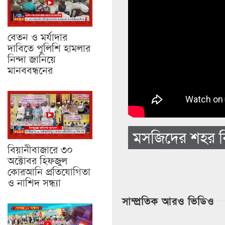
বেতন ও মর্যাদার
দাবিতে পুলিশি হামলার
নিন্দা জানিয়ে
মানববন্ধনের
মসজিদের শহর বি
বিয়ানীবাজারে ৩০
অক্টোবর হিফজুল
কোরআনি প্রতিযোগিতা
ও নাশিদ সন্ধ্যা
সাম্প্রতিক আরও ভিডিও