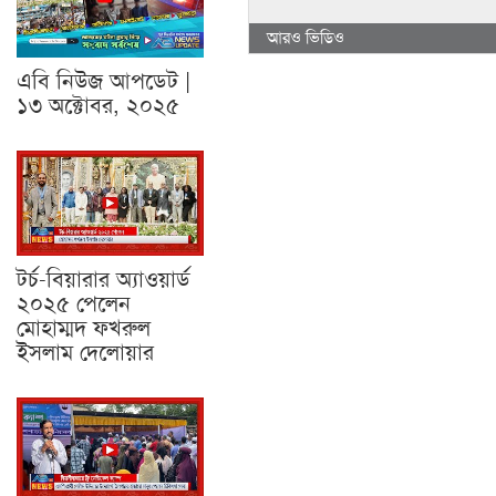
আরও ভিডিও
এবি নিউজ আপডেট |
১৩ অক্টোবর, ২০২৫
টর্চ-বিয়ারার অ্যাওয়ার্ড
২০২৫ পেলেন
মোহাম্মদ ফখরুল
ইসলাম দেলোয়ার