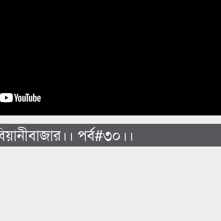
য়ানীবাজার।। পর্ব#৩০।।