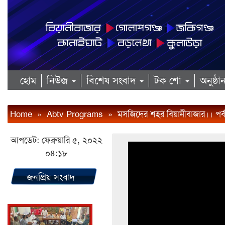
হোম
নিউজ
বিশেষ সংবাদ
টক শো
অনুষ্ঠ
Home
»
Abtv Programs
»
মসজিদের শহর বিয়ানীবাজার।। পর
আপডেট: ফেব্রুয়ারি ৫, ২০২২
০৪:১৮
জনপ্রিয় সংবাদ