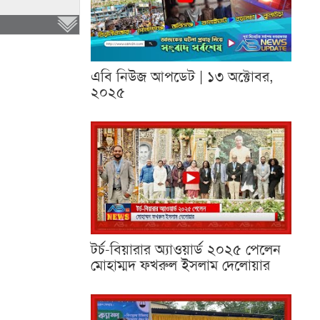
এবি নিউজ আপডেট | ১৩ অক্টোবর,
২০২৫
টর্চ-বিয়ারার অ্যাওয়ার্ড ২০২৫ পেলেন
মোহাম্মদ ফখরুল ইসলাম দেলোয়ার