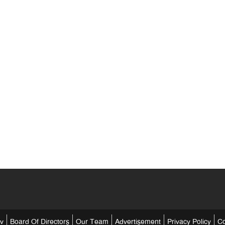
tv
Board Of Directors
Our Team
Advertisement
Privacy Policy
Co