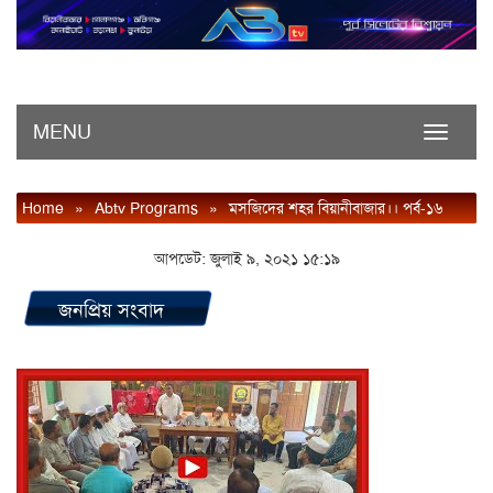
MENU
Toggle
navigati
Home
»
Abtv Programs
»
মসজিদের শহর বিয়ানীবাজার।। পর্ব-১৬
আপডেট: জুলাই ৯, ২০২১ ১৫:১৯
জনপ্রিয় সংবাদ