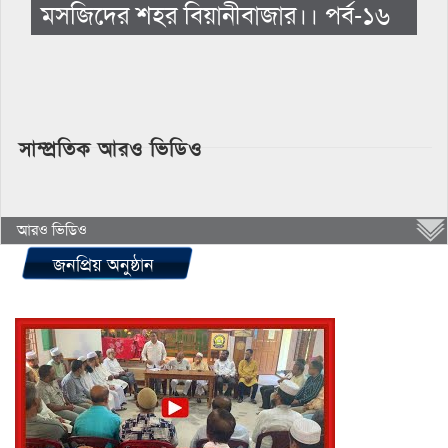
মসজিদের শহর বিয়ানীবাজার।। পর্ব-১৬
সাম্প্রতিক আরও ভিডিও
আরও ভিডিও
জনপ্রিয় অনুষ্ঠান