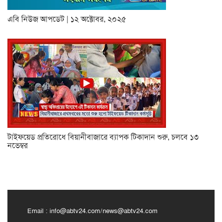
এবি নিউজ আপডেট | ১২ অক্টোবর, ২০২৫
টাইফয়েড প্রতিরোধে বিয়ানীবাজারে ব্যাপক টিকাদান শুরু, চলবে ১৩
নভেম্বর
Email :
info@abtv24.com
/
news@abtv24.com