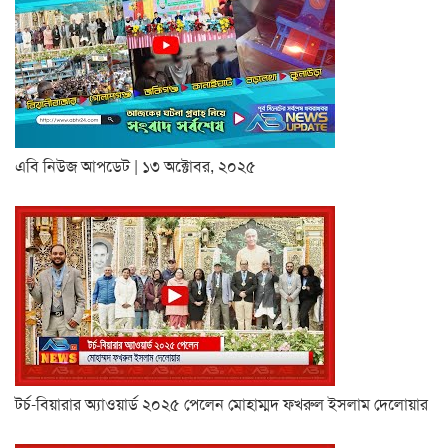
এবি নিউজ আপডেট | ১৩ অক্টোবর, ২০২৫
টর্চ-বিয়ারার অ্যাওয়ার্ড ২০২৫ পেলেন মোহাম্মদ ফখরুল ইসলাম দেলোয়ার