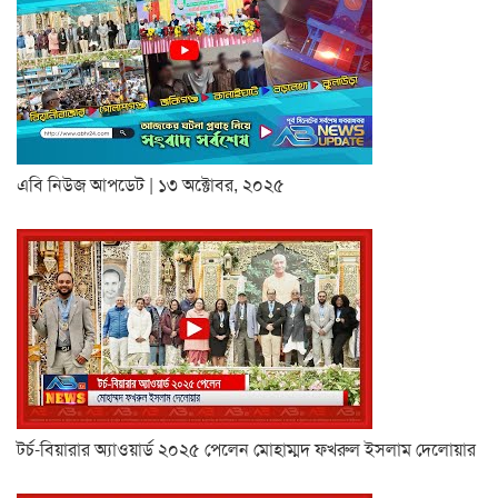
এবি নিউজ আপডেট | ১৩ অক্টোবর, ২০২৫
টর্চ-বিয়ারার অ্যাওয়ার্ড ২০২৫ পেলেন মোহাম্মদ ফখরুল ইসলাম দেলোয়ার