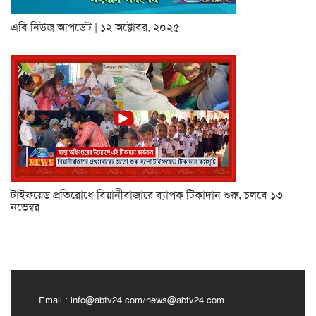
এবি নিউজ আপডেট | ১২ অক্টোবর, ২০২৫
টাইফয়েড প্রতিরোধে বিয়ানীবাজারে ব্যাপক টিকাদান শুরু, চলবে ১৩
নভেম্বর
Email :
info@abtv24.com
/
news@abtv24.com