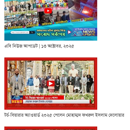
এবি নিউজ আপডেট | ১৩ অক্টোবর, ২০২৫
টর্চ-বিয়ারার অ্যাওয়ার্ড ২০২৫ পেলেন মোহাম্মদ ফখরুল ইসলাম দেলোয়ার