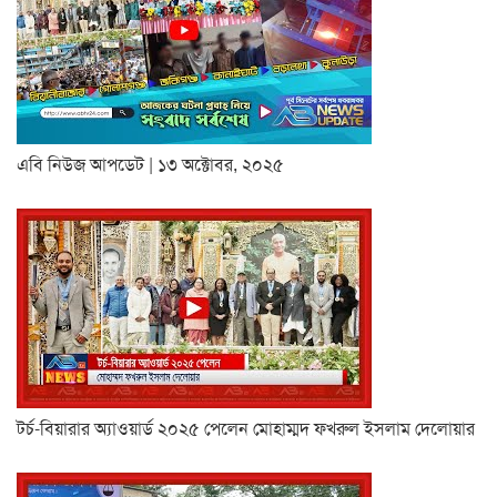
এবি নিউজ আপডেট | ১৩ অক্টোবর, ২০২৫
টর্চ-বিয়ারার অ্যাওয়ার্ড ২০২৫ পেলেন মোহাম্মদ ফখরুল ইসলাম দেলোয়ার