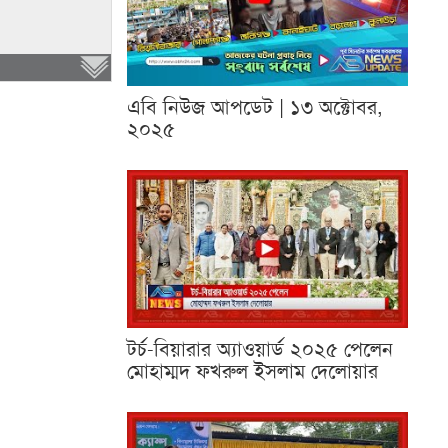
এবি নিউজ আপডেট | ১৩ অক্টোবর,
২০২৫
টর্চ-বিয়ারার অ্যাওয়ার্ড ২০২৫ পেলেন
মোহাম্মদ ফখরুল ইসলাম দেলোয়ার