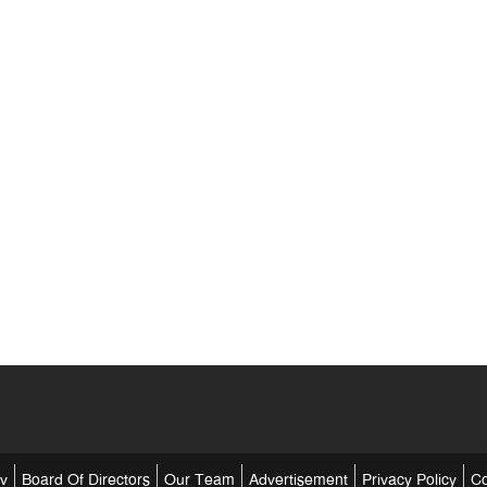
tv
Board Of Directors
Our Team
Advertisement
Privacy Policy
Co