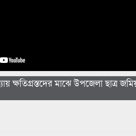
যায় ক্ষতিগ্রস্তদের মাঝে উপজেলা ছাত্র জম