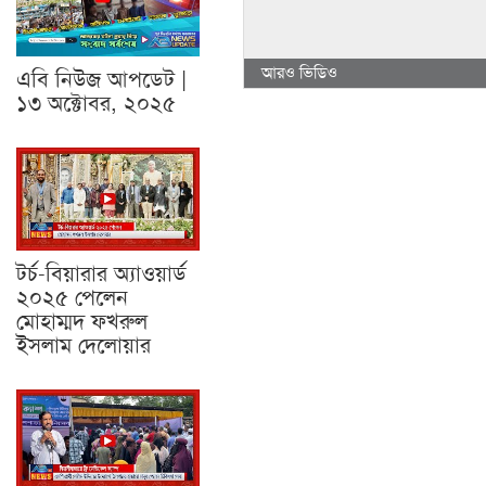
আরও ভিডিও
এবি নিউজ আপডেট |
১৩ অক্টোবর, ২০২৫
টর্চ-বিয়ারার অ্যাওয়ার্ড
২০২৫ পেলেন
মোহাম্মদ ফখরুল
ইসলাম দেলোয়ার