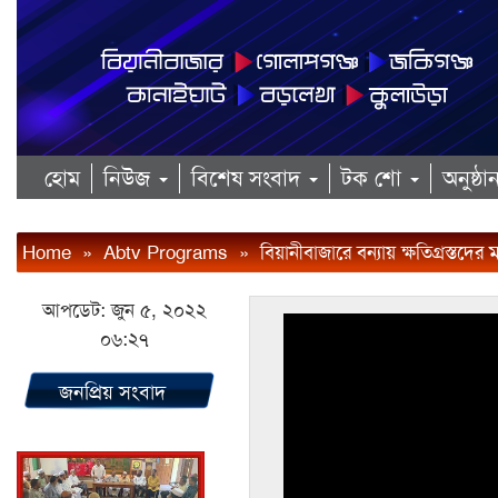
হোম
নিউজ
বিশেষ সংবাদ
টক শো
অনুষ্ঠ
Home
»
Abtv Programs
»
বিয়ানীবাজারে বন্যায় ক্ষতিগ্রস্তদে
আপডেট: জুন ৫, ২০২২
০৬:২৭
জনপ্রিয় সংবাদ