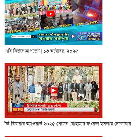
এবি নিউজ আপডেট | ১৩ অক্টোবর, ২০২৫
টর্চ-বিয়ারার অ্যাওয়ার্ড ২০২৫ পেলেন মোহাম্মদ ফখরুল ইসলাম দেলোয়ার