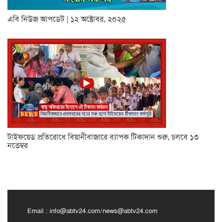
এবি নিউজ আপডেট | ১২ অক্টোবর, ২০২৫
টাইফয়েড প্রতিরোধে বিয়ানীবাজারে ব্যাপক টিকাদান শুরু, চলবে ১৩
নভেম্বর
Email :
info@abtv24.com
/
news@abtv24.com