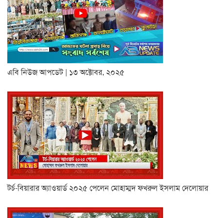
এবি নিউজ আপডেট | ১৩ অক্টোবর, ২০২৫
টর্চ-বিয়ারার অ্যাওয়ার্ড ২০২৫ পেলেন মোহাম্মদ ফখরুল ইসলাম দেলোয়ার