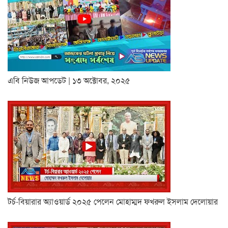
এবি নিউজ আপডেট | ১৩ অক্টোবর, ২০২৫
টর্চ-বিয়ারার অ্যাওয়ার্ড ২০২৫ পেলেন মোহাম্মদ ফখরুল ইসলাম দেলোয়ার