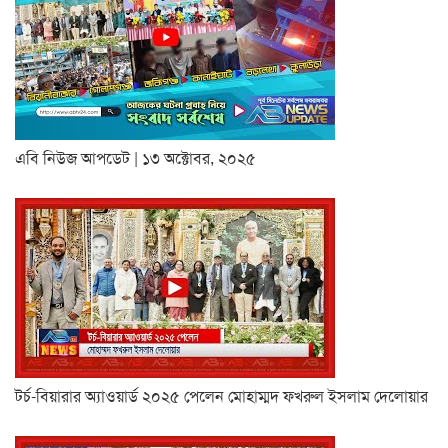
এবি নিউজ আপডেট | ১৩ অক্টোবর, ২০২৫
টর্চ-বিয়ারার অ্যাওয়ার্ড ২০২৫ পেলেন মোহাম্মদ ফখরুল ইসলাম দেলোয়ার