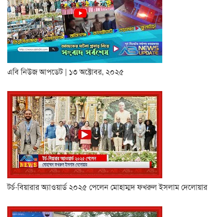
এবি নিউজ আপডেট | ১৩ অক্টোবর, ২০২৫
টর্চ-বিয়ারার অ্যাওয়ার্ড ২০২৫ পেলেন মোহাম্মদ ফখরুল ইসলাম দেলোয়ার