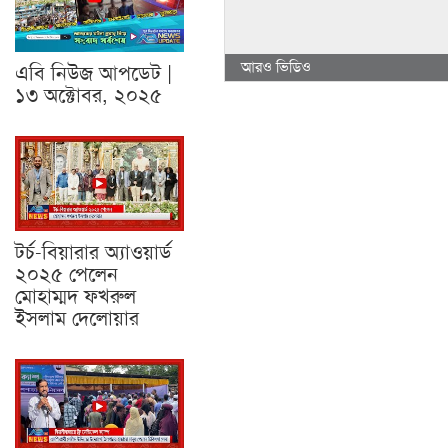
আরও ভিডিও
এবি নিউজ আপডেট |
১৩ অক্টোবর, ২০২৫
টর্চ-বিয়ারার অ্যাওয়ার্ড
২০২৫ পেলেন
মোহাম্মদ ফখরুল
ইসলাম দেলোয়ার