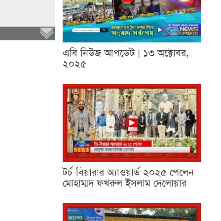
এবি নিউজ আপডেট | ১৩ অক্টোবর,
২০২৫
টর্চ-বিয়ারার অ্যাওয়ার্ড ২০২৫ পেলেন
মোহাম্মদ ফখরুল ইসলাম দেলোয়ার