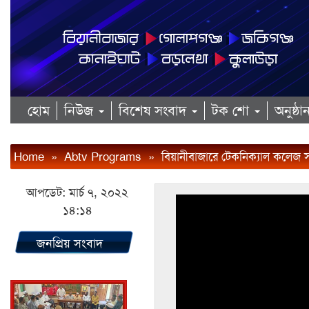
হোম
নিউজ
বিশেষ সংবাদ
টক শো
অনুষ্ঠ
Home
»
Abtv Programs
»
বিয়ানীবাজারে টেকনিক্যাল কলেজ সহ
আপডেট: মার্চ ৭, ২০২২
১৪:১৪
জনপ্রিয় সংবাদ