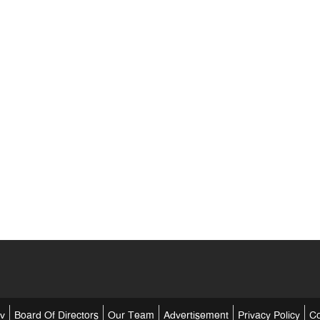
tv
Board Of Directors
Our Team
Advertisement
Privacy Policy
Co