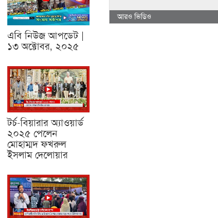
আরও ভিডিও
এবি নিউজ আপডেট |
১৩ অক্টোবর, ২০২৫
টর্চ-বিয়ারার অ্যাওয়ার্ড
২০২৫ পেলেন
মোহাম্মদ ফখরুল
ইসলাম দেলোয়ার