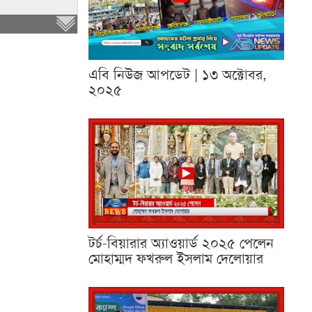
এবি নিউজ আপডেট | ১৩ অক্টোবর,
২০২৫
টর্চ-বিয়ারার অ্যাওয়ার্ড ২০২৫ পেলেন
মোহাম্মদ ফখরুল ইসলাম দেলোয়ার