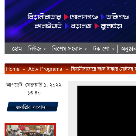
হোম
নিউজ
বিশেষ সংবাদ
টক শো
অনুষ্ঠ
Home
»
Abtv Programs
»
বিয়ানীবাজারে জাল টাকার নোটসহ
আপডেট: ফেব্রুয়ারি ১, ২০২২
১৩:৪০
জনপ্রিয় সংবাদ