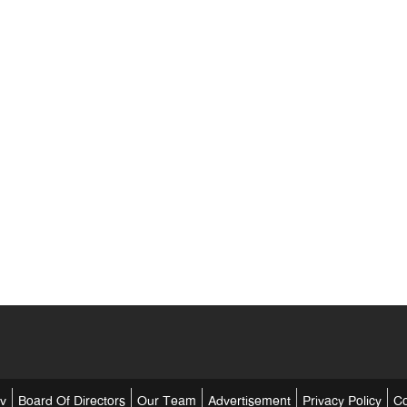
tv
Board Of Directors
Our Team
Advertisement
Privacy Policy
Co