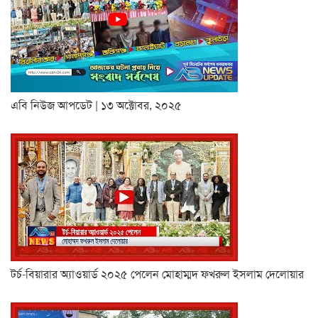
এবি নিউজ আপডেট | ১৩ অক্টোবর, ২০২৫
টর্চ-বিয়ারার অ্যাওয়ার্ড ২০২৫ পেলেন মোহাম্মদ ফখরুল ইসলাম দেলোয়ার