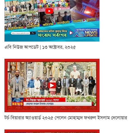
এবি নিউজ আপডেট | ১৩ অক্টোবর, ২০২৫
টর্চ-বিয়ারার অ্যাওয়ার্ড ২০২৫ পেলেন মোহাম্মদ ফখরুল ইসলাম দেলোয়ার