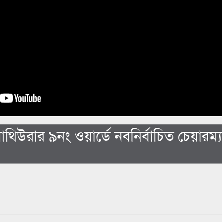
াথিউরার ৯নং ওয়ার্ডে নবনির্বাচিত চেয়ারম্