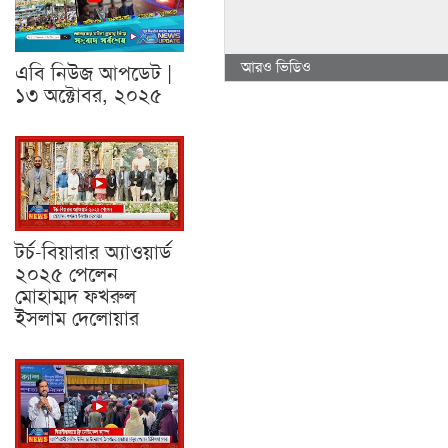
আরও ভিডিও
এবি নিউজ আপডেট |
১৩ অক্টোবর, ২০২৫
টর্চ-বিয়ারার অ্যাওয়ার্ড
২০২৫ পেলেন
মোহাম্মদ ফখরুল
ইসলাম দেলোয়ার