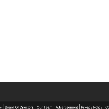
tv
Board Of Directors
Our Team
Advertisement
Privacy Policy
Co