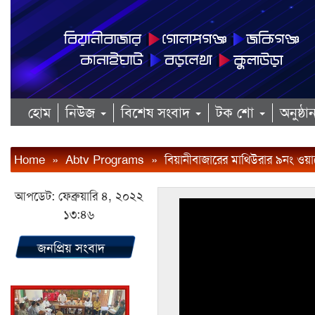
হোম
নিউজ
বিশেষ সংবাদ
টক শো
অনুষ্ঠ
Home
»
Abtv Programs
»
বিয়ানীবাজারের মাথিউরার ৯নং ওয়ার্
আপডেট: ফেব্রুয়ারি ৪, ২০২২
১৩:৪৬
জনপ্রিয় সংবাদ