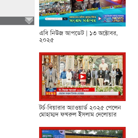
এবি নিউজ আপডেট | ১৩ অক্টোবর,
২০২৫
টর্চ-বিয়ারার অ্যাওয়ার্ড ২০২৫ পেলেন
মোহাম্মদ ফখরুল ইসলাম দেলোয়ার