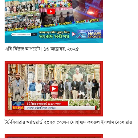
এবি নিউজ আপডেট | ১৩ অক্টোবর, ২০২৫
টর্চ-বিয়ারার অ্যাওয়ার্ড ২০২৫ পেলেন মোহাম্মদ ফখরুল ইসলাম দেলোয়ার