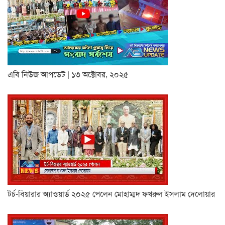
এবি নিউজ আপডেট | ১৩ অক্টোবর, ২০২৫
টর্চ-বিয়ারার অ্যাওয়ার্ড ২০২৫ পেলেন মোহাম্মদ ফখরুল ইসলাম দেলোয়ার