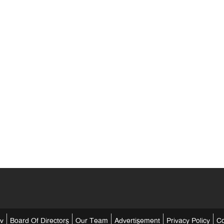
tv
Board Of Directors
Our Team
Advertisement
Privacy Policy
Co