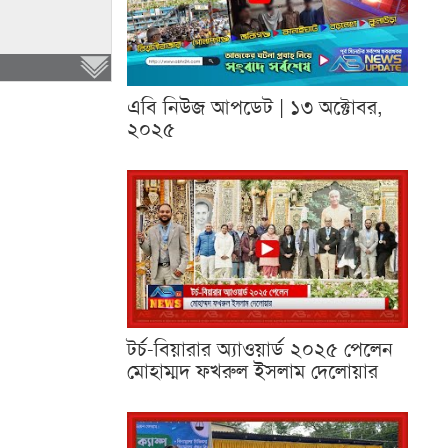
এবি নিউজ আপডেট | ১৩ অক্টোবর,
২০২৫
টর্চ-বিয়ারার অ্যাওয়ার্ড ২০২৫ পেলেন
মোহাম্মদ ফখরুল ইসলাম দেলোয়ার