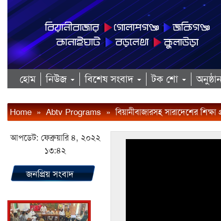
হোম
নিউজ
বিশেষ সংবাদ
টক শো
অনুষ্ঠ
Home
»
Abtv Programs
»
বিয়ানীবাজারসহ সারাদেশের শিক্ষা প্
আপডেট: ফেব্রুয়ারি ৪, ২০২২
১৩:৪২
জনপ্রিয় সংবাদ