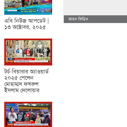
আরও ভিডিও
এবি নিউজ আপডেট |
১৩ অক্টোবর, ২০২৫
টর্চ-বিয়ারার অ্যাওয়ার্ড
২০২৫ পেলেন
মোহাম্মদ ফখরুল
ইসলাম দেলোয়ার