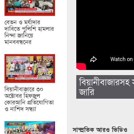
বেতন ও মর্যাদার
দাবিতে পুলিশি হামলার
নিন্দা জানিয়ে
মানববন্ধনের
বিয়ানীবাজারসহ সা
বিয়ানীবাজারে ৩০
জারি
অক্টোবর হিফজুল
কোরআনি প্রতিযোগিতা
ও নাশিদ সন্ধ্যা
সাম্প্রতিক আরও ভিডিও