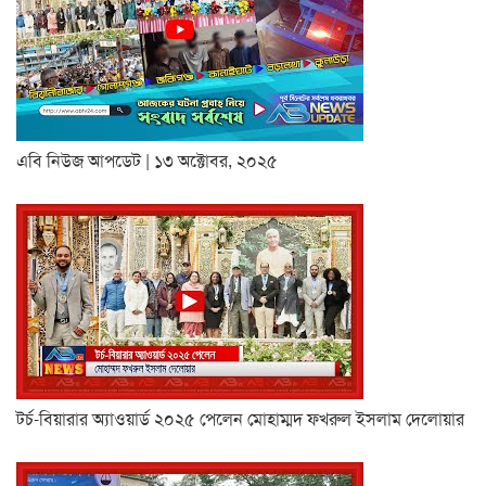
এবি নিউজ আপডেট | ১৩ অক্টোবর, ২০২৫
টর্চ-বিয়ারার অ্যাওয়ার্ড ২০২৫ পেলেন মোহাম্মদ ফখরুল ইসলাম দেলোয়ার