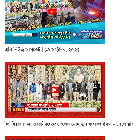
এবি নিউজ আপডেট | ১৩ অক্টোবর, ২০২৫
টর্চ-বিয়ারার অ্যাওয়ার্ড ২০২৫ পেলেন মোহাম্মদ ফখরুল ইসলাম দেলোয়ার