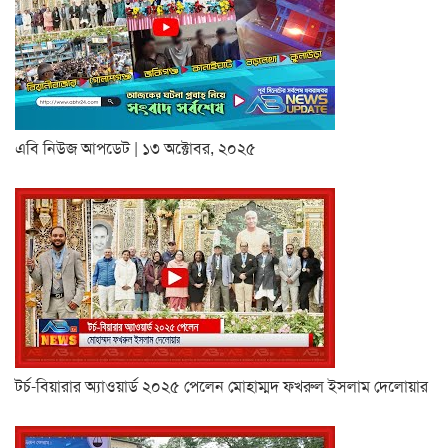
এবি নিউজ আপডেট | ১৩ অক্টোবর, ২০২৫
টর্চ-বিয়ারার অ্যাওয়ার্ড ২০২৫ পেলেন মোহাম্মদ ফখরুল ইসলাম দেলোয়ার