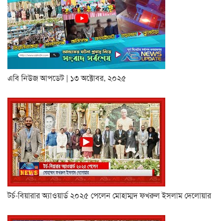
এবি নিউজ আপডেট | ১৩ অক্টোবর, ২০২৫
টর্চ-বিয়ারার অ্যাওয়ার্ড ২০২৫ পেলেন মোহাম্মদ ফখরুল ইসলাম দেলোয়ার