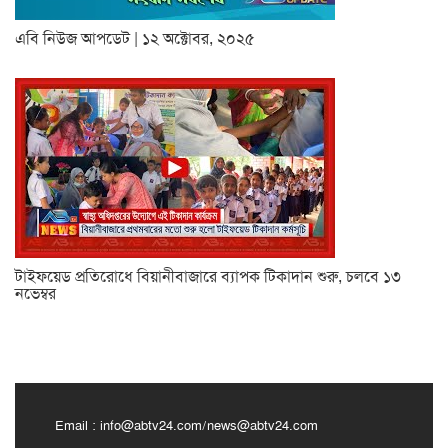
এবি নিউজ আপডেট | ১২ অক্টোবর, ২০২৫
টাইফয়েড প্রতিরোধে বিয়ানীবাজারে ব্যাপক টিকাদান শুরু, চলবে ১৩
নভেম্বর
Email :
info@abtv24.com
/
news@abtv24.com