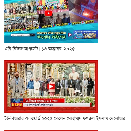
এবি নিউজ আপডেট | ১৩ অক্টোবর, ২০২৫
টর্চ-বিয়ারার অ্যাওয়ার্ড ২০২৫ পেলেন মোহাম্মদ ফখরুল ইসলাম দেলোয়ার