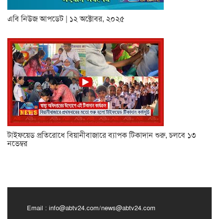
এবি নিউজ আপডেট | ১২ অক্টোবর, ২০২৫
টাইফয়েড প্রতিরোধে বিয়ানীবাজারে ব্যাপক টিকাদান শুরু, চলবে ১৩
নভেম্বর
Email :
info@abtv24.com
/
news@abtv24.com