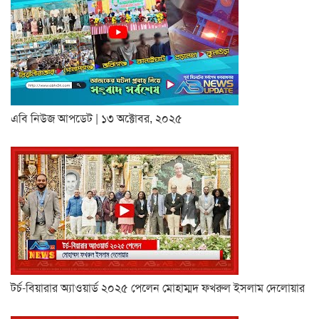
এবি নিউজ আপডেট | ১৩ অক্টোবর, ২০২৫
টর্চ-বিয়ারার অ্যাওয়ার্ড ২০২৫ পেলেন মোহাম্মদ ফখরুল ইসলাম দেলোয়ার