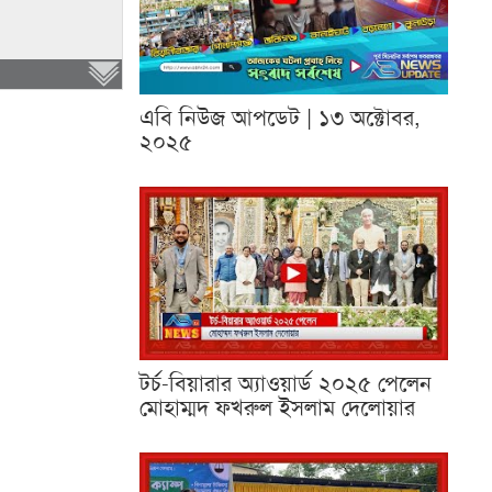
এবি নিউজ আপডেট | ১৩ অক্টোবর,
২০২৫
টর্চ-বিয়ারার অ্যাওয়ার্ড ২০২৫ পেলেন
মোহাম্মদ ফখরুল ইসলাম দেলোয়ার