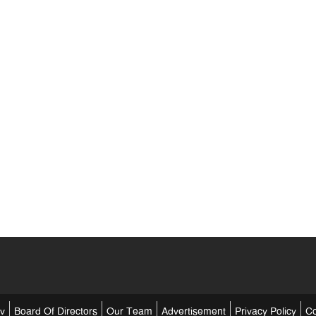
tv
Board Of Directors
Our Team
Advertisement
Privacy Policy
Co