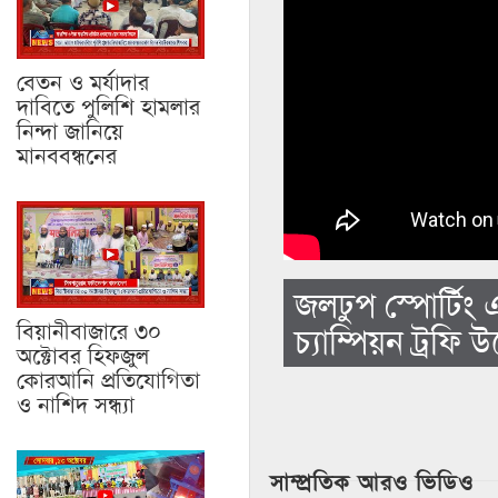
বেতন ও মর্যাদার
দাবিতে পুলিশি হামলার
নিন্দা জানিয়ে
মানববন্ধনের
জলঢুপ স্পোর্টিং
বিয়ানীবাজারে ৩০
চ্যাম্পিয়ন ট্রফি 
অক্টোবর হিফজুল
কোরআনি প্রতিযোগিতা
ও নাশিদ সন্ধ্যা
সাম্প্রতিক আরও ভিডিও