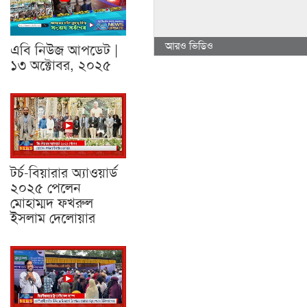
আরও ভিডিও
এবি নিউজ আপডেট |
১৩ অক্টোবর, ২০২৫
টর্চ-বিয়ারার অ্যাওয়ার্ড
২০২৫ পেলেন
মোহাম্মদ ফখরুল
ইসলাম দেলোয়ার