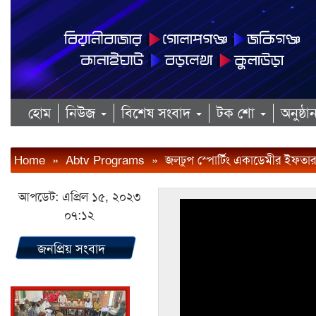
হোম
নিউজ
বিশেষ সংবাদ
টক শো
অনুষ্ঠ
Home
»
Abtv Programs
»
জলঢুপ স্পোর্টিং একাডেমীর ইফতার ও
আপডেট: এপ্রিল ১৫, ২০২৩
০৭:১২
জনপ্রিয় সংবাদ