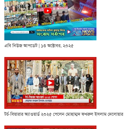
এবি নিউজ আপডেট | ১৩ অক্টোবর, ২০২৫
টর্চ-বিয়ারার অ্যাওয়ার্ড ২০২৫ পেলেন মোহাম্মদ ফখরুল ইসলাম দেলোয়ার