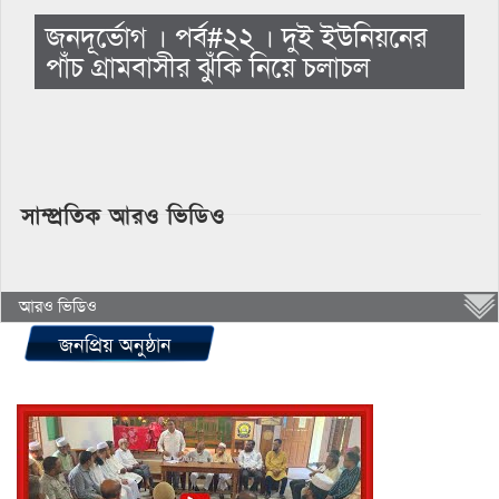
জনদূর্ভোগ । পর্ব#২২ । দুই ইউনিয়নের
পাঁচ গ্রামবাসীর ঝুঁকি নিয়ে চলাচল
সাম্প্রতিক আরও ভিডিও
আরও ভিডিও
জনপ্রিয় অনুষ্ঠান