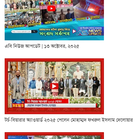
এবি নিউজ আপডেট | ১৩ অক্টোবর, ২০২৫
টর্চ-বিয়ারার অ্যাওয়ার্ড ২০২৫ পেলেন মোহাম্মদ ফখরুল ইসলাম দেলোয়ার