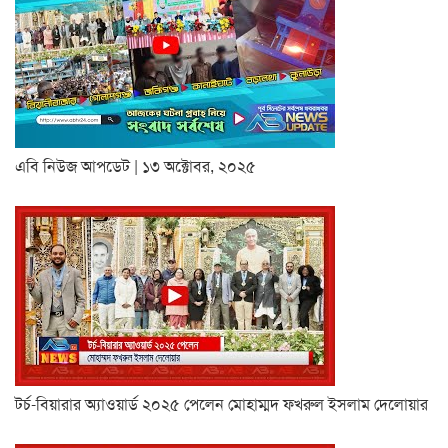
এবি নিউজ আপডেট | ১৩ অক্টোবর, ২০২৫
টর্চ-বিয়ারার অ্যাওয়ার্ড ২০২৫ পেলেন মোহাম্মদ ফখরুল ইসলাম দেলোয়ার