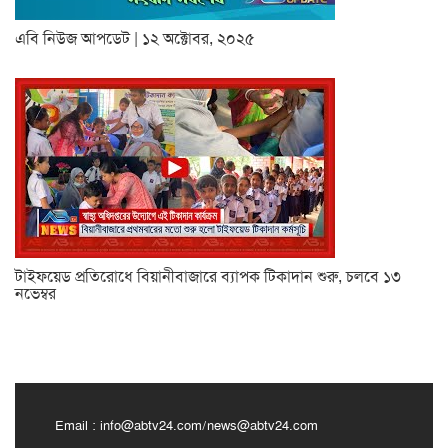
এবি নিউজ আপডেট | ১২ অক্টোবর, ২০২৫
টাইফয়েড প্রতিরোধে বিয়ানীবাজারে ব্যাপক টিকাদান শুরু, চলবে ১৩
নভেম্বর
Email :
info@abtv24.com
/
news@abtv24.com