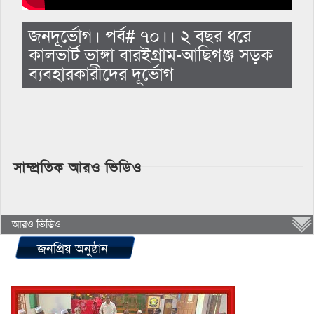
জনদূর্ভোগ। পর্ব# ৭০।। ২ বছর ধরে
কালভার্ট ভাঙ্গা বারইগ্রাম-আছিগঞ্জ সড়ক
ব্যবহারকারীদের দূর্ভোগ
সাম্প্রতিক আরও ভিডিও
আরও ভিডিও
জনপ্রিয় অনুষ্ঠান