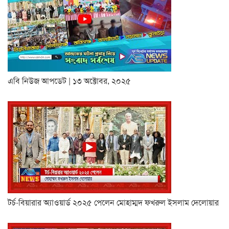
এবি নিউজ আপডেট | ১৩ অক্টোবর, ২০২৫
টর্চ-বিয়ারার অ্যাওয়ার্ড ২০২৫ পেলেন মোহাম্মদ ফখরুল ইসলাম দেলোয়ার