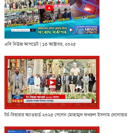
এবি নিউজ আপডেট | ১৩ অক্টোবর, ২০২৫
টর্চ-বিয়ারার অ্যাওয়ার্ড ২০২৫ পেলেন মোহাম্মদ ফখরুল ইসলাম দেলোয়ার