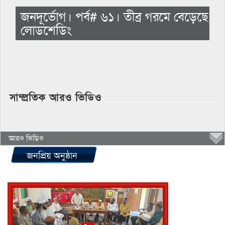
জনদূর্ভোগ। পর্ব# ৬১। তীব্র গরমে বেড়েছে
লোডশেডিং
সাম্প্রতিক আরও ভিডিও
আরও ভিডিও
জনপ্রিয় অনুষ্ঠান