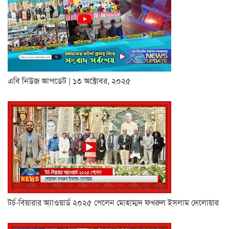
এবি নিউজ আপডেট | ১৩ অক্টোবর, ২০২৫
টর্চ-বিয়ারার অ্যাওয়ার্ড ২০২৫ পেলেন মোহাম্মদ ফখরুল ইসলাম দেলোয়ার