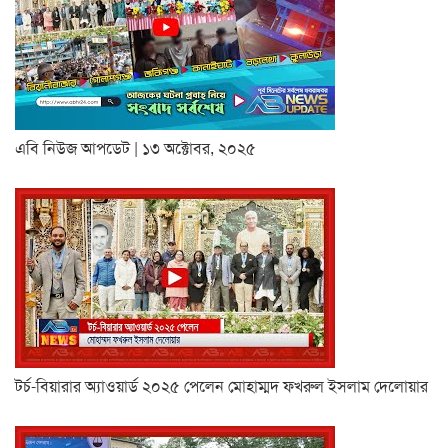
এবি নিউজ আপডেট | ১৩ অক্টোবর, ২০২৫
টর্চ-বিয়ারার অ্যাওয়ার্ড ২০২৫ পেলেন মোহাম্মদ ফখরুল ইসলাম দেলোয়ার