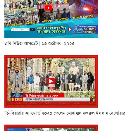
এবি নিউজ আপডেট | ১৩ অক্টোবর, ২০২৫
টর্চ-বিয়ারার অ্যাওয়ার্ড ২০২৫ পেলেন মোহাম্মদ ফখরুল ইসলাম দেলোয়ার