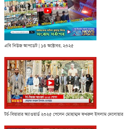
এবি নিউজ আপডেট | ১৩ অক্টোবর, ২০২৫
টর্চ-বিয়ারার অ্যাওয়ার্ড ২০২৫ পেলেন মোহাম্মদ ফখরুল ইসলাম দেলোয়ার