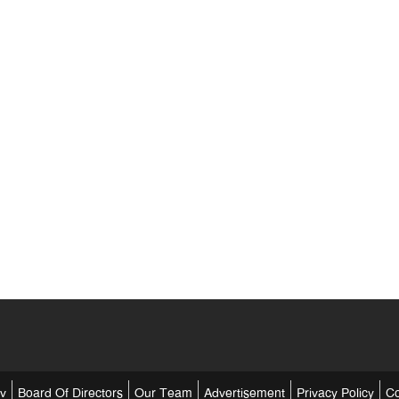
tv
Board Of Directors
Our Team
Advertisement
Privacy Policy
Co