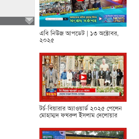
এবি নিউজ আপডেট | ১৩ অক্টোবর,
২০২৫
টর্চ-বিয়ারার অ্যাওয়ার্ড ২০২৫ পেলেন
মোহাম্মদ ফখরুল ইসলাম দেলোয়ার