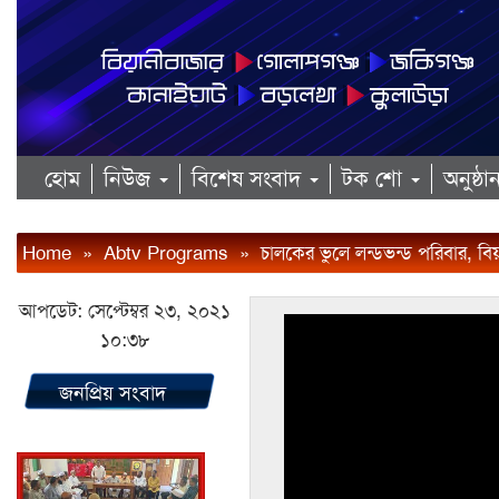
হোম
নিউজ
বিশেষ সংবাদ
টক শো
অনুষ্ঠ
Home
»
Abtv Programs
»
চালকের ভুলে লন্ডভন্ড পরিবার, ব
আপডেট: সেপ্টেম্বর ২৩, ২০২১
১০:৩৮
জনপ্রিয় সংবাদ