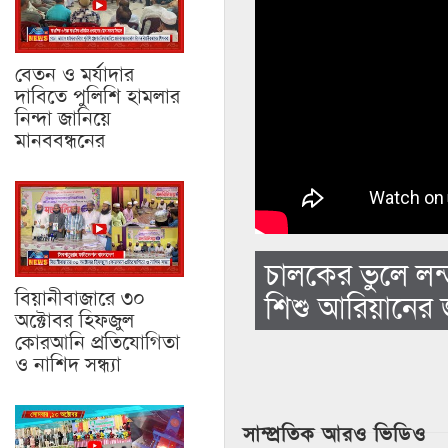
বেতন ও মর্যাদার
দাবিতে পুলিশি হামলার
নিন্দা জানিয়ে
মানববন্ধনের
চালকের ভুলে লন্
বিয়ানীবাজারে ৩০
শিশু আরিয়ানের 
অক্টোবর হিফজুল
কোরআনি প্রতিযোগিতা
ও নাশিদ সন্ধ্যা
সাম্প্রতিক আরও ভিডিও