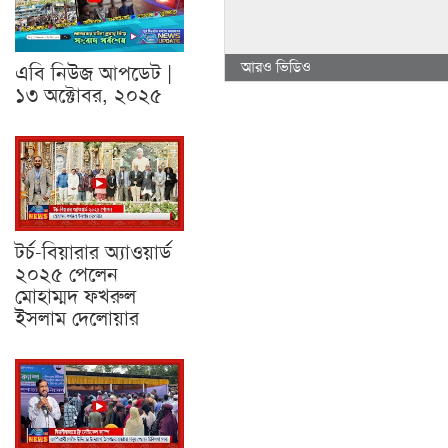
আরও ভিডিও
এবি নিউজ আপডেট |
১৩ অক্টোবর, ২০২৫
টর্চ-বিয়ারার অ্যাওয়ার্ড
২০২৫ পেলেন
মোহাম্মদ ফখরুল
ইসলাম দেলোয়ার