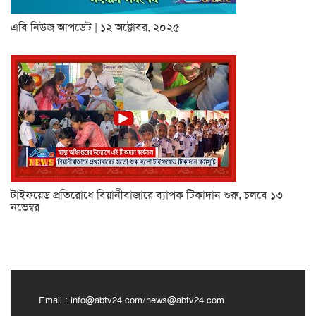
এবি নিউজ আপডেট | ১২ অক্টোবর, ২০২৫
টাইফয়েড প্রতিরোধে বিয়ানীবাজারে ব্যাপক টিকাদান শুরু, চলবে ১৩
নভেম্বর
Email :
info@abtv24.com
/
news@abtv24.com