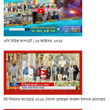
এবি নিউজ আপডেট | ১৩ অক্টোবর, ২০২৫
টর্চ-বিয়ারার অ্যাওয়ার্ড ২০২৫ পেলেন মোহাম্মদ ফখরুল ইসলাম দেলোয়ার