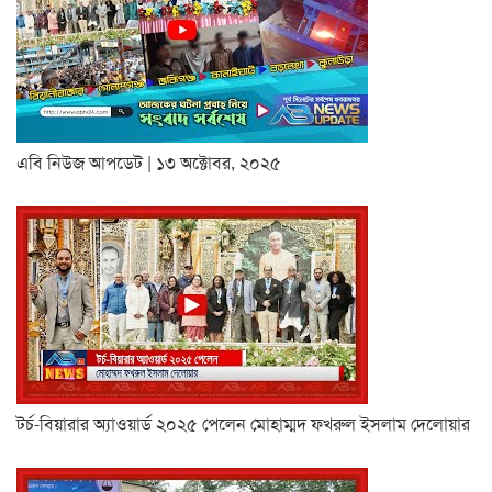
এবি নিউজ আপডেট | ১৩ অক্টোবর, ২০২৫
টর্চ-বিয়ারার অ্যাওয়ার্ড ২০২৫ পেলেন মোহাম্মদ ফখরুল ইসলাম দেলোয়ার