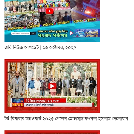
এবি নিউজ আপডেট | ১৩ অক্টোবর, ২০২৫
টর্চ-বিয়ারার অ্যাওয়ার্ড ২০২৫ পেলেন মোহাম্মদ ফখরুল ইসলাম দেলোয়ার