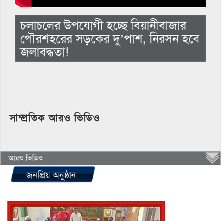
চলাচলের উপযোগী হচ্ছে বিয়ানীবাজার
পৌরশহরের সড়কের দু’পাশ, নিরসন হবে
জলাবদ্ধতা!
সাম্প্রতিক আরও ভিডিও
আরও ভিডিও
জনপ্রিয় অনুষ্ঠান