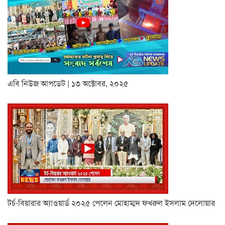
এবি নিউজ আপডেট | ১৩ অক্টোবর, ২০২৫
টর্চ-বিয়ারার অ্যাওয়ার্ড ২০২৫ পেলেন মোহাম্মদ ফখরুল ইসলাম দেলোয়ার