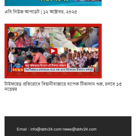
এবি নিউজ আপডেট | ১২ অক্টোবর, ২০২৫
টাইফয়েড প্রতিরোধে বিয়ানীবাজারে ব্যাপক টিকাদান শুরু, চলবে ১৩
নভেম্বর
Email :
info@abtv24.com
/
news@abtv24.com