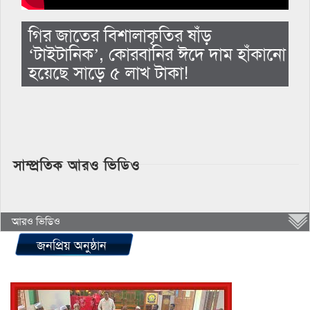
গির জাতের বিশালাকৃতির ষাঁড়
‘টাইটানিক’, কোরবানির ঈদে দাম হাঁকানো
হয়েছে সাড়ে ৫ লাখ টাকা!
সাম্প্রতিক আরও ভিডিও
আরও ভিডিও
জনপ্রিয় অনুষ্ঠান