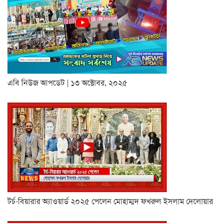
এবি নিউজ আপডেট | ১৩ অক্টোবর, ২০২৫
টর্চ-বিয়ারার অ্যাওয়ার্ড ২০২৫ পেলেন মোহাম্মদ ফখরুল ইসলাম দেলোয়ার