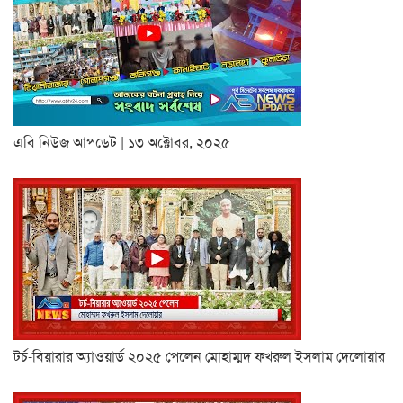
এবি নিউজ আপডেট | ১৩ অক্টোবর, ২০২৫
টর্চ-বিয়ারার অ্যাওয়ার্ড ২০২৫ পেলেন মোহাম্মদ ফখরুল ইসলাম দেলোয়ার