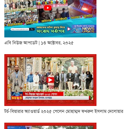
এবি নিউজ আপডেট | ১৩ অক্টোবর, ২০২৫
টর্চ-বিয়ারার অ্যাওয়ার্ড ২০২৫ পেলেন মোহাম্মদ ফখরুল ইসলাম দেলোয়ার