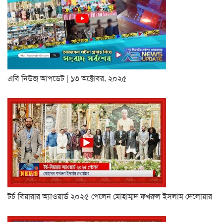
এবি নিউজ আপডেট | ১৩ অক্টোবর, ২০২৫
টর্চ-বিয়ারার অ্যাওয়ার্ড ২০২৫ পেলেন মোহাম্মদ ফখরুল ইসলাম দেলোয়ার