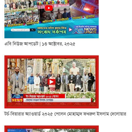
এবি নিউজ আপডেট | ১৩ অক্টোবর, ২০২৫
টর্চ-বিয়ারার অ্যাওয়ার্ড ২০২৫ পেলেন মোহাম্মদ ফখরুল ইসলাম দেলোয়ার