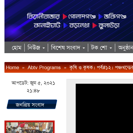
হোম
নিউজ
বিশেষ সংবাদ
টক শো
অনুষ্ঠ
Home
»
Abtv Programs
»
কৃষি ও কৃষক। পর্ব#১২। পঞ্চখন্ডে
আপডেট: জুন ৫, ২০২১
২১:৪৮
জনপ্রিয় সংবাদ