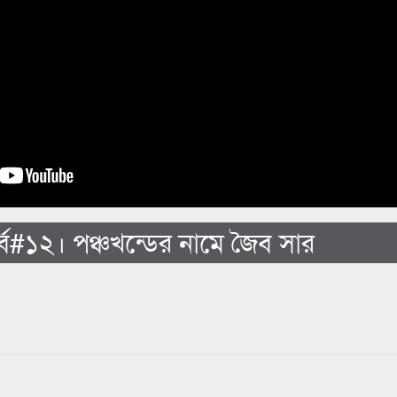
্ব#১২। পঞ্চখন্ডের নামে জৈব সার