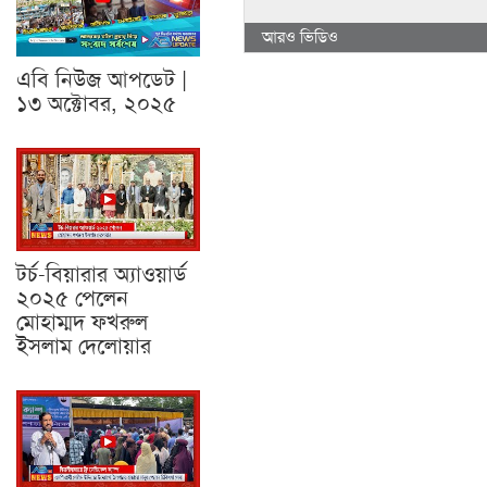
আরও ভিডিও
এবি নিউজ আপডেট |
১৩ অক্টোবর, ২০২৫
টর্চ-বিয়ারার অ্যাওয়ার্ড
২০২৫ পেলেন
মোহাম্মদ ফখরুল
ইসলাম দেলোয়ার