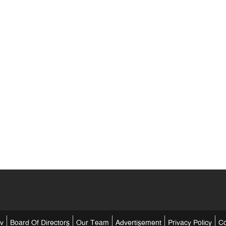
tv
Board Of Directors
Our Team
Advertisement
Privacy Policy
Co