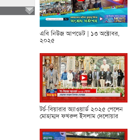
এবি নিউজ আপডেট | ১৩ অক্টোবর,
২০২৫
টর্চ-বিয়ারার অ্যাওয়ার্ড ২০২৫ পেলেন
মোহাম্মদ ফখরুল ইসলাম দেলোয়ার