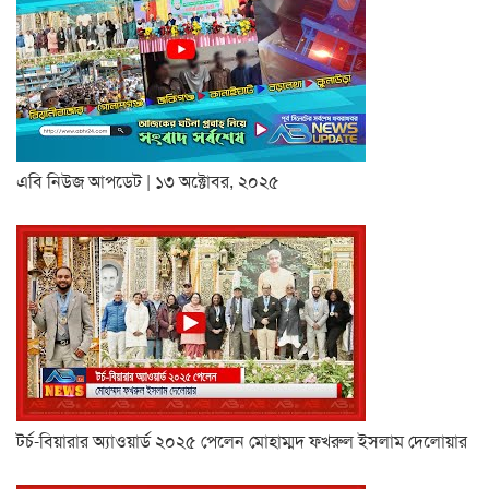
এবি নিউজ আপডেট | ১৩ অক্টোবর, ২০২৫
টর্চ-বিয়ারার অ্যাওয়ার্ড ২০২৫ পেলেন মোহাম্মদ ফখরুল ইসলাম দেলোয়ার