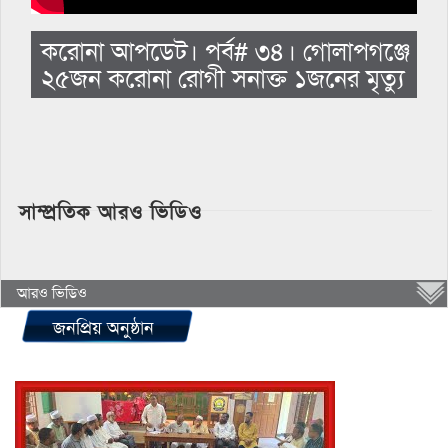
করোনা আপডেট। পর্ব# ৩৪। গোলাপগঞ্জে
২৫জন করোনা রোগী সনাক্ত ১জনের মৃত্যু
সাম্প্রতিক আরও ভিডিও
আরও ভিডিও
জনপ্রিয় অনুষ্ঠান