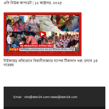
এবি নিউজ আপডেট | ১২ অক্টোবর, ২০২৫
টাইফয়েড প্রতিরোধে বিয়ানীবাজারে ব্যাপক টিকাদান শুরু, চলবে ১৩
নভেম্বর
Email :
info@abtv24.com
/
news@abtv24.com