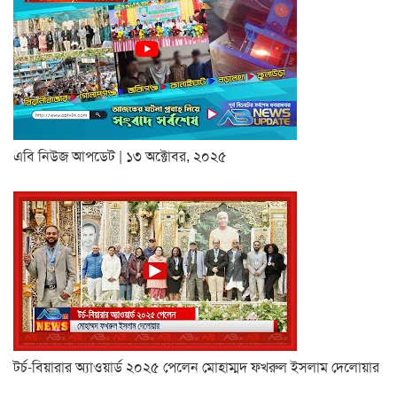
এবি নিউজ আপডেট | ১৩ অক্টোবর, ২০২৫
টর্চ-বিয়ারার অ্যাওয়ার্ড ২০২৫ পেলেন মোহাম্মদ ফখরুল ইসলাম দেলোয়ার