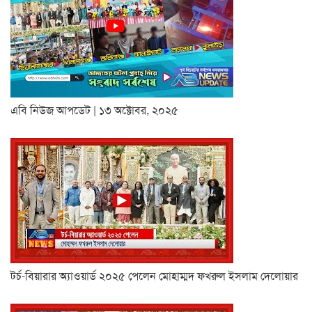
এবি নিউজ আপডেট | ১৩ অক্টোবর, ২০২৫
টর্চ-বিয়ারার অ্যাওয়ার্ড ২০২৫ পেলেন মোহাম্মদ ফখরুল ইসলাম দেলোয়ার