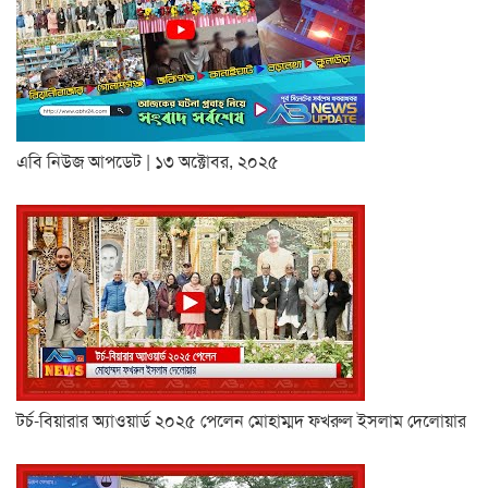
এবি নিউজ আপডেট | ১৩ অক্টোবর, ২০২৫
টর্চ-বিয়ারার অ্যাওয়ার্ড ২০২৫ পেলেন মোহাম্মদ ফখরুল ইসলাম দেলোয়ার