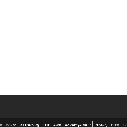
tv
Board Of Directors
Our Team
Advertisement
Privacy Policy
Co