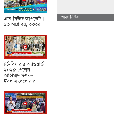
আরও ভিডিও
এবি নিউজ আপডেট |
১৩ অক্টোবর, ২০২৫
টর্চ-বিয়ারার অ্যাওয়ার্ড
২০২৫ পেলেন
মোহাম্মদ ফখরুল
ইসলাম দেলোয়ার