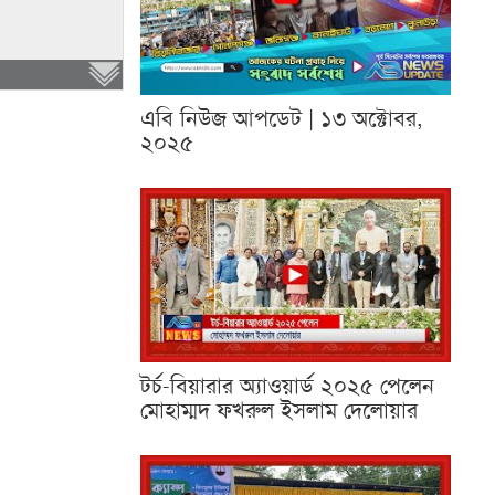
এবি নিউজ আপডেট | ১৩ অক্টোবর,
২০২৫
টর্চ-বিয়ারার অ্যাওয়ার্ড ২০২৫ পেলেন
মোহাম্মদ ফখরুল ইসলাম দেলোয়ার