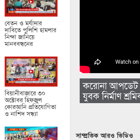
বেতন ও মর্যাদার
দাবিতে পুলিশি হামলার
নিন্দা জানিয়ে
মানববন্ধনের
করোনা আপডেট। প
বিয়ানীবাজারে ৩০
যুবক নির্মাণ শ্রম
অক্টোবর হিফজুল
কোরআনি প্রতিযোগিতা
ও নাশিদ সন্ধ্যা
সাম্প্রতিক আরও ভিডিও