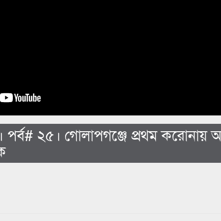
র্ব# ২৫। গোলাপগঞ্জে প্রথম করোনায় আক্
িক