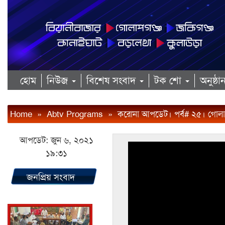
হোম
নিউজ
বিশেষ সংবাদ
টক শো
অনুষ্ঠ
Home
»
Abtv Programs
»
করোনা আপডেট। পর্ব# ২৫। গোলাপগঞ্
আপডেট: জুন ৬, ২০২১
১৯:৩১
জনপ্রিয় সংবাদ